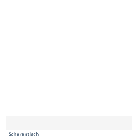
O
Scherentisch