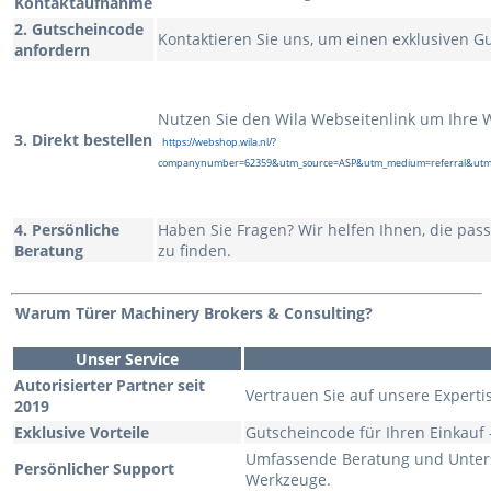
Kontaktaufnahme
2. Gutscheincode
Kontaktieren Sie uns, um einen exklusiven Gu
anfordern
Nutzen Sie den Wila Webseitenlink um Ihre W
3. Direkt bestellen
https://webshop.wila.nl/?
companynumber=62359&utm_source=ASP&utm_medium=referral&utm
4. Persönliche
Haben Sie Fragen? Wir helfen Ihnen, die pa
Beratung
zu finden.
Warum Türer Machinery Brokers & Consulting?
Unser Service
Autorisierter Partner seit
Vertrauen Sie auf unsere Expert
2019
Exklusive Vorteile
Gutscheincode für Ihren Einkauf 
Umfassende Beratung und Unters
Persönlicher Support
Werkzeuge.