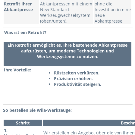
Retrofit Ihrer
Abkantpressen mit einem
ohne die
Abkantpresse
New Standard-
Investition in eine
Werkzeugwechselsystem
neue
(oben/unten).
Abkantpresse.
Was ist ein Retrofit?
Ein
Retrofit
ermöglicht es, Ihre bestehende Abkantpresse
aufzurüsten, um moderne Technologien und
Werkzeugsysteme zu nutzen.
Ihre Vorteile:
Rüstzeiten verkürzen.
Präzision erhöhen.
Produktivität steigern.
So bestellen Sie Wila-Werkzeuge:
Schritt
Beschr
1.
Wir erstellen ein Angebot über die von Ihne