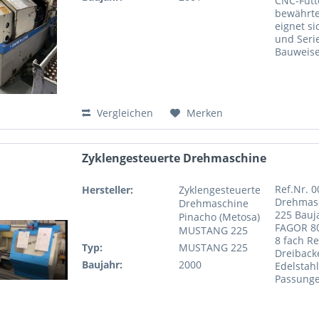
CNC-Futt
bewährt
eignet si
und Seri
Bauweise
Vergleichen
Merken
Zyklengesteuerte Drehmaschine
Ref.Nr. 
Hersteller:
Zyklengesteuerte
Drehmasc
Drehmaschine
225 Bauj
Pinacho (Metosa)
FAGOR 8
MUSTANG 225
8 fach R
Typ:
MUSTANG 225
Dreiback
Baujahr:
2000
Edelstah
Passunge