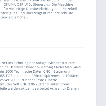
erdrehmaschine OKUMA Soarer L270E mit der
en OKUMA OSP-U10L Steuerung. Die Maschine
ch für vielseitige Drehbearbeitungen in Einzelteil-
enfertigung und überzeugt durch ihre robuste
 sowie die hohe...
00789 Bezeichnung der Anlage Zyklengesteuerte
hine Hersteller Pinacho (Metosa) Model MUSTANG
ahr 2000 Technische Daten CNC – Steuerung
055 TC Spitzenhöhe 225mm Spitzenweite 1000mm
evolver VDI 30 Zubehör Feste Lünette
enfutter Soft CNC 3.06 Zustand Unter Strom
lteile werden aktuell bearbeitet Achsen ok Drehen
n...