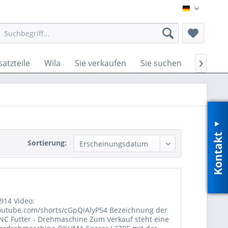
DE
satzteile
Wila
Sie verkaufen
Sie suchen
Wir suc

Kontakt
Sortierung:
0914 Video:
youtube.com/shorts/cGpQiAlyP54 Bezeichnung der
NC Futter - Drehmaschine Zum Verkauf steht eine