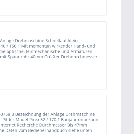
1
Anlage Drehmaschine Schnellauf-klein-
fa 40 / 150.1 Mit momentan wirkender Hand- und
die optische, feinmechanische und Armaturen-
ss mit Spannrohr 40mm Größter Drehdurchmesser
 00758 B Bezeichnung der Anlage Drehmaschine
r Pittler Model Pirex 32 / 170.1 Baujahr unbekannt
t Internet Recherche Durchmesser Bis 47mm
he Daten vom Bedienerhandbuch siehe unten