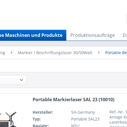
e Maschinen und Produkte
Produktionsaufträge
Er
ung
Markier / Beschriftungslaser 30/50Watt
Portable Be
Portable Markierlaser SAL 23 (10010)
Ref.-Nr.
Hersteller:
SH-Germany
Anlage K
Typ:
Portable SAL23
Laserbea
Baujahr:
NEU