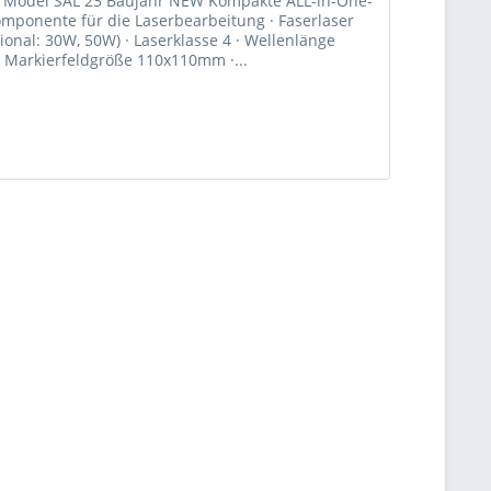
Model SAL 23 Baujahr NEW Kompakte ALL-in-One-
mponente für die Laserbearbeitung · Faserlaser
onal: 30W, 50W) · Laserklasse 4 · Wellenlänge
 Markierfeldgröße 110x110mm ·...