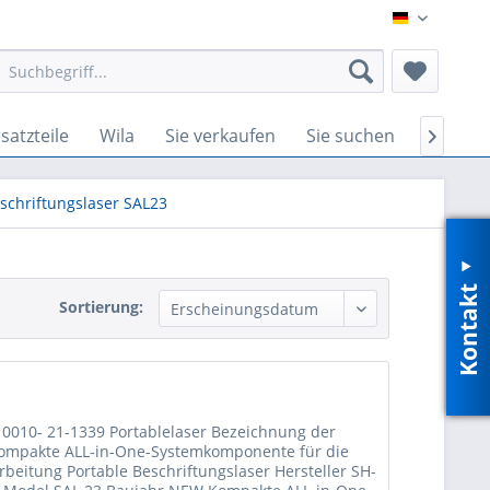
DE
satzteile
Wila
Sie verkaufen
Sie suchen
Wir su

schriftungslaser SAL23
Kontakt
Sortierung:
 10010- 21-1339 Portablelaser Bezeichnung der
ompakte ALL-in-One-Systemkomponente für die
rbeitung Portable Beschriftungslaser Hersteller SH-