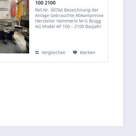
100 2100
Ref.Nr. 00766 Bezeichnung der
Anlage Gebrauchte Abkantpresse
Hersteller Hämmerle M+S Brugg
AG Model AP 100 – 2100 Baujahr
1991 Max. Presskraft 1000KN Max
Arbeitslänge 2100mm Max. Hub
400mm Ausladung 300mm Masse
Gewicht 11500kg...
Vergleichen
Merken