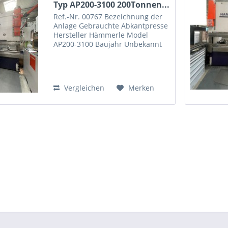
Typ AP200-3100 200Tonnen...
Ref.-Nr. 00767 Bezeichnung der
Anlage Gebrauchte Abkantpresse
Hersteller Hämmerle Model
AP200-3100 Baujahr Unbekannt
voraussichtich 90 er Jahre
Abkantlänge: 3100mm Presskraft
200t Hub 400mm Länge 4350
Breite 2200 Höhe 3400 Gewicht...
Vergleichen
Merken